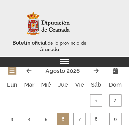
Boletín oficial
de la provincia de
Granada
Agosto 2026
Lun
Mar
Mié
Jue
Vie
Sáb
Dom
1
2
3
4
5
6
7
8
9