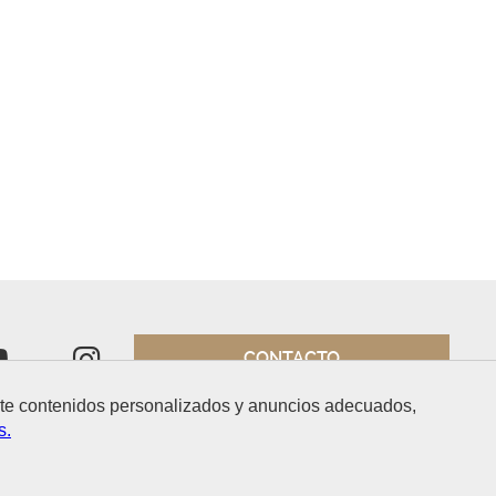
CONTACTO
arte contenidos personalizados y anuncios adecuados,
s.
de privacidad
Política de cookies
Accesibilidad
Mapa web