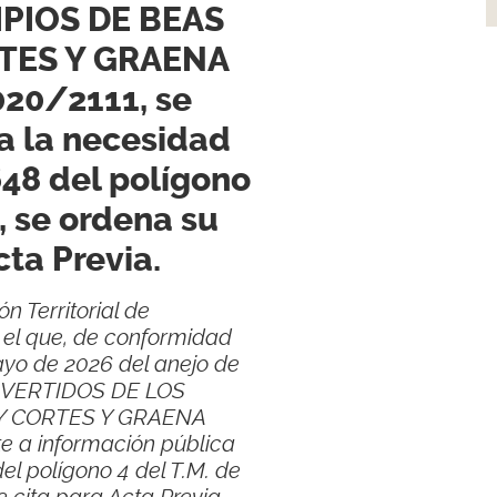
IPIOS DE BEAS
TES Y GRAENA
020/2111, se
a la necesidad
648 del polígono
, se ordena su
cta Previa.
n Territorial de
r el que, de conformidad
ayo de 2026 del anejo de
E VERTIDOS DE LOS
Y CORTES Y GRAENA
e a información pública
l polígono 4 del T.M. de